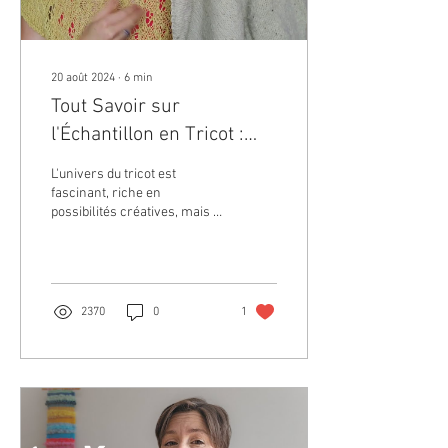
20 août 2024
∙
6
min
Tout Savoir sur
l'Échantillon en Tricot :
Guide Complet pour des
L'univers du tricot est
Projets Réussis
fascinant, riche en
possibilités créatives, mais il
peut parfois sembler
intimidant, surtout pour les
débutants....
2370
0
1