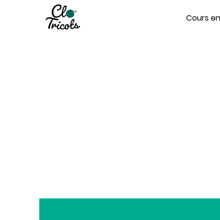
Cours en