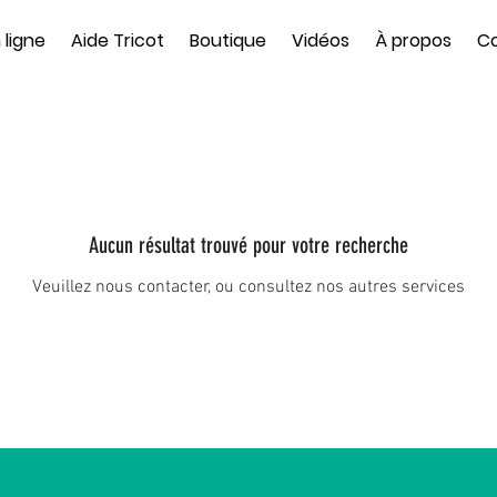
 ligne
Aide Tricot
Boutique
Vidéos
À propos
Co
Aucun résultat trouvé pour votre recherche
Veuillez nous contacter, ou consultez nos autres services